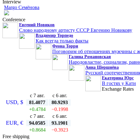
Interview
Margo Семёнова
Conference
Евгений Новиков
Слово народному артисту СССР Евгению Новикову
Владимир Торпедо
Как всегда только факты
Феона Торри
Поговорим об отношениях мужчины с 
Галина Романовская
Народовластие, социализм, равн
Анна Шершнёва
Русский соотечественник
Екатерина Юрс
В гостях у Кати
Exchange Rates
с 7 авг.
с 6 авг.
USD, $
81.4077
80.9293
+0.4784
−0.1998
с 7 авг.
с 6 авг.
EUR, €
94.0585
93.1901
+0.8684
−0.3923
Free shipping