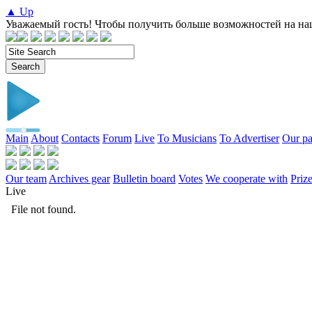
▲ Up
Уважаемый гость! Чтобы получить больше возможностей на на
Main
About
Contacts
Forum
Live
To Musicians
To Advertiser
Our pa
Our team
Archives gear
Bulletin board
Votes
We cooperate with
Prize
Live