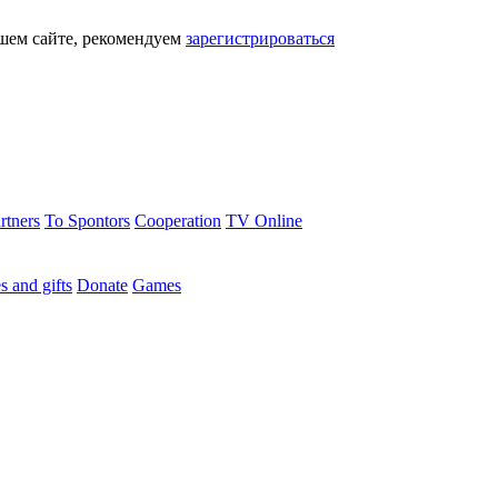
шем сайте, рекомендуем
зарегистрироваться
rtners
To Spontors
Cooperation
TV Online
s and gifts
Donate
Games