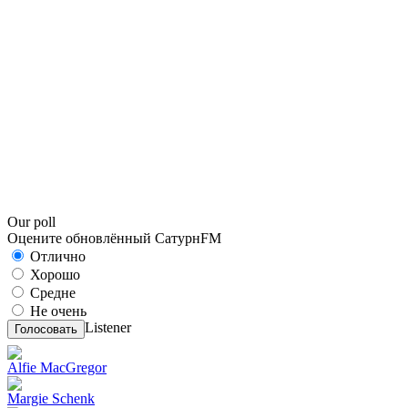
Our poll
Оцените обновлённый СатурнFM
Отлично
Хорошо
Средне
Не очень
Listener
Голосовать
Alfie MacGregor
Margie Schenk