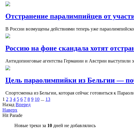
Отстранение паралимпийцев от участи
В России возмущены действиями теперь уже параолимпийско
Россию на фоне скандала хотят отстр
Антидопинговые агентства Германии и Австрии выступили за
Цель параолимпийки из Бельгии — по
Спортсменка из Бельгии, которая сейчас готовиться к Параол
1
2
3
4
5
6
7
8
9
10
...
13
Назад
Вперед
Наверх
Hit Parade
Новые треки за
10
дней не добавлялись