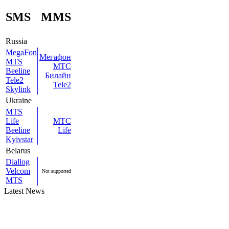
SMS
MMS
Russia
MegaFon
Мегафон
MTS
МТС
Beeline
Билайн
Tele2
Tele2
Skylink
Ukraine
MTS
Life
МТС
Beeline
Life
Kyivstar
Belarus
Diallog
Velcom
Not supported
MTS
Latest News