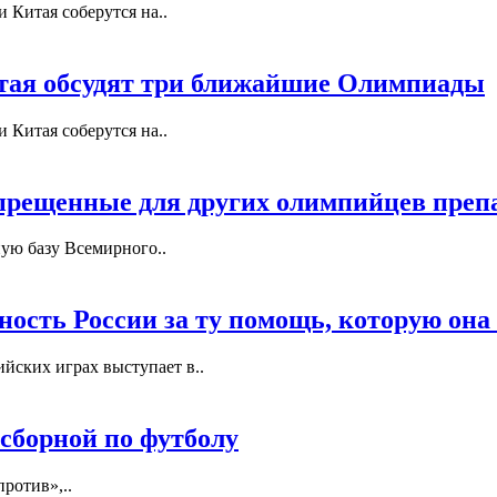
 Китая соберутся на..
тая обсудят три ближайшие Олимпиады
 Китая соберутся на..
рещенные для других олимпийцев препа
ую базу Всемирного..
ость России за ту помощь, которую она 
ских играх выступает в..
сборной по футболу
ротив»,..