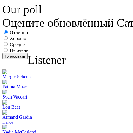
Our poll
Оцените обновлённый С
Отлично
Хорошо
Средне
Не очень
Listener
Голосовать
Margie Schenk
Fatima Muse
Sven Vaccari
Lou Beet
Armand Gardin
France
Nadia McCasland