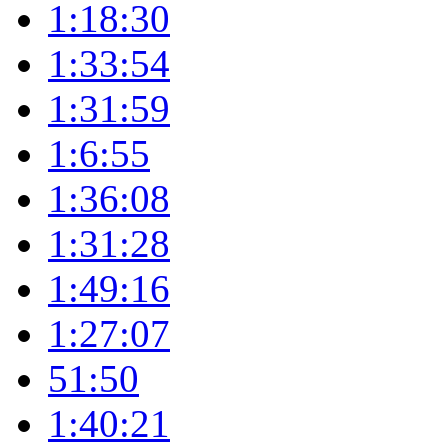
1:18:30
1:33:54
1:31:59
1:6:55
1:36:08
1:31:28
1:49:16
1:27:07
51:50
1:40:21