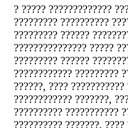
? ????? ????????????? ??
????????? ?????????? ???
????????? ?????? ???????
??????????????? ????? ??
????????? ?????? ???????
???????????? ????????? ?
??????, ???? ???????????
???????????? ???????, ??
?????????? ??????????? ?
?????????? ???????. ????