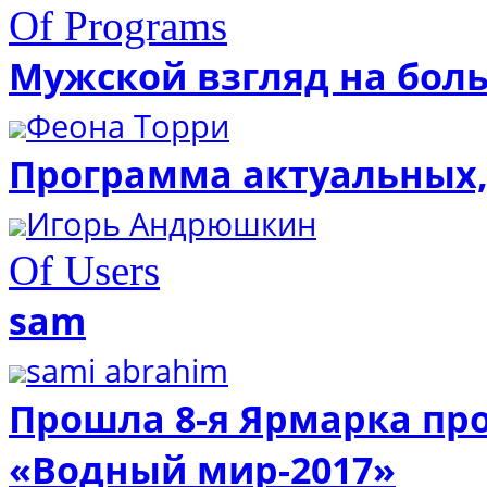
Of Programs
Мужской взгляд на бол
Феона Торри
Программа актуальных,
Игорь Андрюшкин
Of Users
sam
sami abrahim
Прошла 8-я Ярмарка про
«Водный мир-2017»