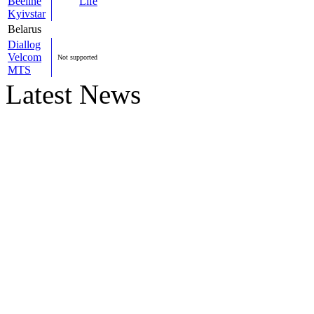
Beeline
Life
Kyivstar
Belarus
Diallog
Velcom
Not supported
MTS
Latest News