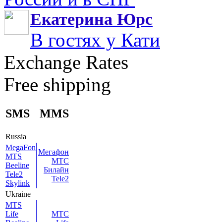
Екатерина Юрс
В гостях у Кати
Exchange Rates
Free shipping
SMS
MMS
Russia
MegaFon
Мегафон
MTS
МТС
Beeline
Билайн
Tele2
Tele2
Skylink
Ukraine
MTS
Life
МТС