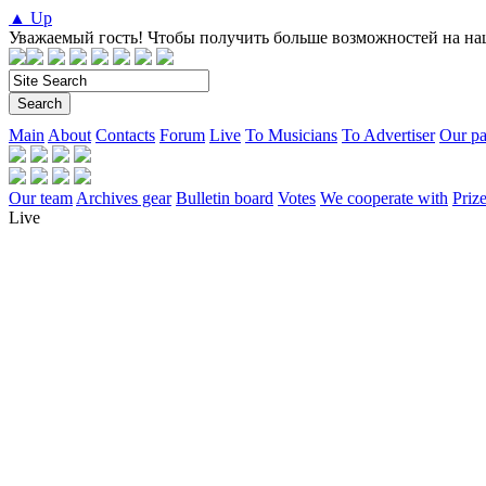
▲ Up
Уважаемый гость! Чтобы получить больше возможностей на на
Main
About
Contacts
Forum
Live
To Musicians
To Advertiser
Our pa
Our team
Archives gear
Bulletin board
Votes
We cooperate with
Prize
Live