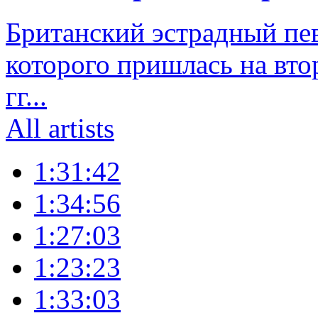
Британский эстрадный пе
которого пришлась на вто
гг...
All artists
1:31:42
1:34:56
1:27:03
1:23:23
1:33:03