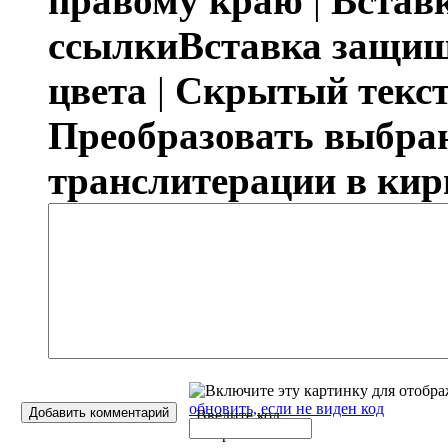
правому краю
|
Встав
ссылки
Вставка защи
цвета
|
Скрытый текс
Преобразовать выбран
транслитерации в ки
обновить, если не виден код
Добавить комментарий
Введите код
с картинки
*
: