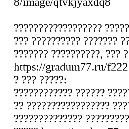
8/image/qtvkjyaxdq8
?????????????????? ?????
??? ?????????? ??????? ?
??????? ??????????, ??? 
https://gradum77.ru/f22
? ??? ?????:
???????????? ?????? ????
?? ????????????????? ???
?????????????? ?????????