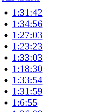
1:31:42
1:34:56
1:27:03
1:23:23
1:33:03
1:18:30
1:33:54
1:31:59
1:6:55