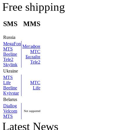
Free shipping
SMS
MMS
Russia
MegaFon
Мегафон
MTS
МТС
Beeline
Билайн
Tele2
Tele2
Skylink
Ukraine
MTS
Life
МТС
Beeline
Life
Kyivstar
Belarus
Diallog
Velcom
Not supported
MTS
Latest News