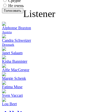
Средне
Не очень
Listener
Голосовать
Alphonse Braxton
Austria
Candra Schweizer
Denmark
Janet Salaam
Kisha Bannister
Alfie MacGregor
Margie Schenk
Fatima Muse
Sven Vaccari
Lou Beet