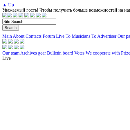
▲ Up
Уважаемый гость! Чтобы получить больше возможностей на на
Main
About
Contacts
Forum
Live
To Musicians
To Advertiser
Our pa
Our team
Archives gear
Bulletin board
Votes
We cooperate with
Prize
Live