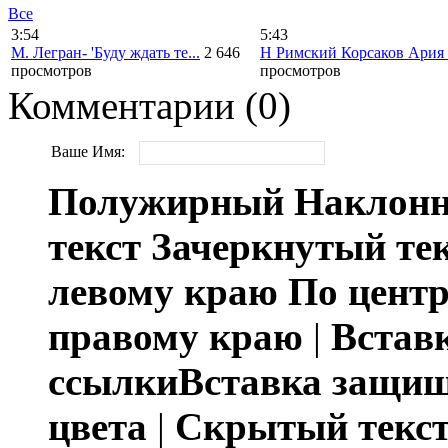
Все
3:54
5:43
М. Легран- 'Буду ждать те...
2 646
Н Римский Корсаков Ария 
просмотров
просмотров
Комментарии (0)
Ваше Имя:
Полужирный
Наклонн
текст
Зачеркнутый те
левому краю
По цент
правому краю
|
Встав
ссылки
Вставка защи
цвета
|
Скрытый текс