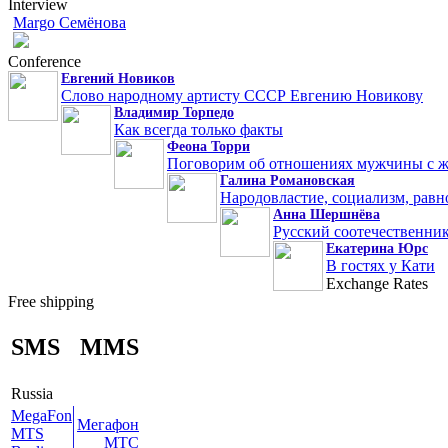
Interview
Margo Семёнова
Conference
Евгений Новиков
Слово народному артисту СССР Евгению Новикову
Владимир Торпедо
Как всегда только факты
Феона Торри
Поговорим об отношениях мужчины с 
Галина Романовская
Народовластие, социализм, равн
Анна Шершнёва
Русский соотечественник
Екатерина Юрс
В гостях у Кати
Exchange Rates
Free shipping
SMS
MMS
Russia
MegaFon
Мегафон
MTS
МТС