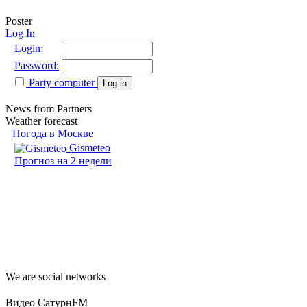
Poster
Log In
Login:
Password:
Party computer
Log in
News from Partners
Weather forecast
Погода в Москве
Gismeteo
Прогноз на 2 недели
We are social networks
Видео СатурнFM