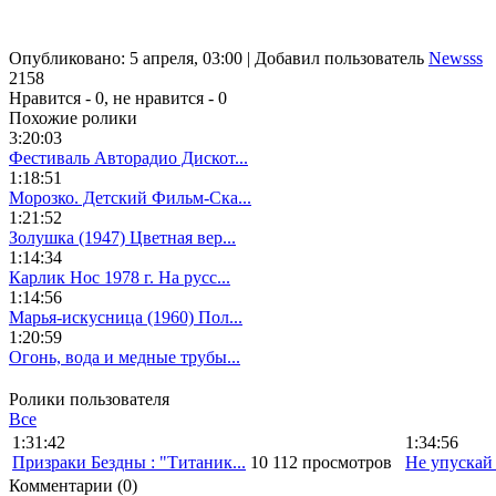
Опубликовано: 5 апреля, 03:00 | Добавил пользователь
Newsss
2158
Нравится -
0
, не нравится -
0
Похожие ролики
3:20:03
Фестиваль Авторадио Дискот...
1:18:51
Морозко. Детский Фильм-Ска...
1:21:52
Золушка (1947) Цветная вер...
1:14:34
Карлик Нос 1978 г. На русс...
1:14:56
Марья-искусница (1960) Пол...
1:20:59
Огонь, вода и медные трубы...
Ролики пользователя
Все
1:31:42
1:34:56
Призраки Бездны : "Титаник...
10 112 просмотров
Не упускай и
Комментарии (0)