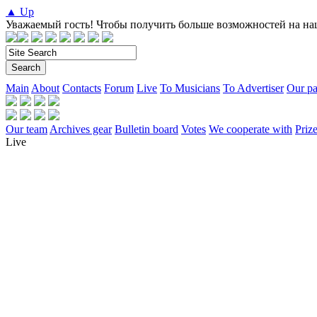
▲ Up
Уважаемый гость! Чтобы получить больше возможностей на на
Main
About
Contacts
Forum
Live
To Musicians
To Advertiser
Our pa
Our team
Archives gear
Bulletin board
Votes
We cooperate with
Prize
Live