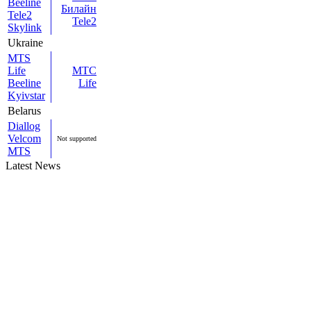
Beeline
Билайн
Tele2
Tele2
Skylink
Ukraine
MTS
Life
МТС
Beeline
Life
Kyivstar
Belarus
Diallog
Velcom
Not supported
MTS
Latest News