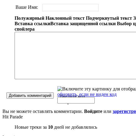
Ваше Имя:
Полужирный
Наклонный текст
Подчеркнутый текст
З
Вставка ссылки
Вставка защищенной ссылки
Выбор ц
спойлера
обновить, если не виден код
Добавить комментарий
Введите код
с картинки
*
:
Вы не можете оставлять комментарии.
Войдите
или
зарегистр
Hit Parade
Новые треки за
10
дней не добавлялись