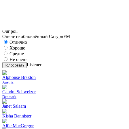
Our poll
Оцените обновлённый СатурнFM
Отлично
Хорошо
Средне
Не очень
Listener
Голосовать
Alphonse Braxton
Austria
Candra Schweizer
Denmark
Janet Salaam
Kisha Bannister
Alfie MacGregor