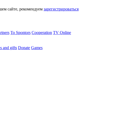
шем сайте, рекомендуем
зарегистрироваться
rtners
To Spontors
Cooperation
TV Online
s and gifts
Donate
Games